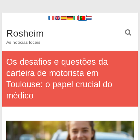
Rosheim
As notícias locais
Os desafios e questões da
carteira de motorista em
Toulouse: o papel crucial do
médico