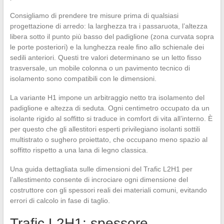
Consigliamo di prendere tre misure prima di qualsiasi
progettazione di arredo: la larghezza tra i passaruota, l’altezza
libera sotto il punto più basso del padiglione (zona curvata sopra
le porte posteriori) e la lunghezza reale fino allo schienale dei
sedili anteriori. Questi tre valori determinano se un letto fisso
trasversale, un mobile colonna o un pavimento tecnico di
isolamento sono compatibili con le dimensioni.
La variante H1 impone un arbitraggio netto tra isolamento del
padiglione e altezza di seduta. Ogni centimetro occupato da un
isolante rigido al soffitto si traduce in comfort di vita all’interno. È
per questo che gli allestitori esperti privilegiano isolanti sottili
multistrato o sughero proiettato, che occupano meno spazio al
soffitto rispetto a una lana di legno classica.
Una guida dettagliata sulle dimensioni del Trafic L2H1 per
l’allestimento consente di incrociare ogni dimensione del
costruttore con gli spessori reali dei materiali comuni, evitando
errori di calcolo in fase di taglio.
Trafic L2H1: spessore