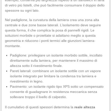
esempio, conserva più larghezza rispetto a un sandwich in lana
di vetro più listelli, che può facilmente consumare il doppio dello
spessore su ogni lato.
Nel padiglione, la curvatura della lamiera crea una zona alta
centrale e due zone basse laterali. L’isolamento deve seguire
questa forma, il che complica la posa di pannelli rigidi. Le
soluzioni morbide o proiettate si adattano meglio a questa
geometria e riducono i ponti termici alle giunzioni lamiera-
montante.
Padiglione: privilegiare un isolante morbido sottile, incollato
direttamente sulla lamiera, per mantenere il massimo di
altezza sotto il rivestimento finale.
Pareti laterali: combinare un isolante sottile con un vapore
isolante integrato per limitare la condensa tra lamiera e
rivestimento in legno.
Pavimento: un isolante rigido tipo XPS sotto un compensato
consente di guadagnare in resistenza meccanica senza
sollevare troppo il livello di calpestio.
Il cumulativo di questi spessori determina la
reale altezza