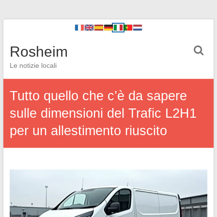
Rosheim
Le notizie locali
Tutto quello che c’è da sapere
sulle dimensioni del Trafic L2H1
per un allestimento riuscito