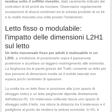
residua sotto il soffitto rivestito
, dato raramente indicato dai
costruttori di kit pronti da montare. Osserviamo regolarmente
scostamenti di diversi centimetri tra la scheda prodotto di un kit
e la realtà misurata una volta posato l’isolamento.
Letto fisso o modulabile:
l’impatto delle dimensioni L2H1
sul letto
Un letto trasversale fisso per adulti è realizzabile in un
L2H1
, a condizione di posizionarlo sopra il passaruota
posteriore e accettare un leggero restringimento alle estremità.
La larghezza tra le pareti grezze del Trafic consente un letto per
due persone di dimensioni medie se il mobile laterale non
supera pochi centimetri di spessore.
La scelta tra un letto fisso in posizione alta (con spazio di
stivaggio sotto) e un letto pieghevole dipende direttamente
dall’altezza H1. Un materasso sollevato lascia uno spazio di
stivaggio sotto il letto, ma riduce la distanza tra il materasso e il
padiglione al punto da rendere la seduta scomoda. In H1, è