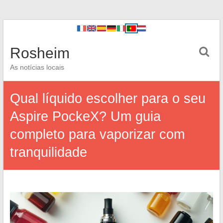
Rosheim
As notícias locais
Qual líquido escolher para o seu
Aspire PockeX? Um guia
completo para vaporizar com
tranquilidade