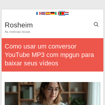
Rosheim
As notícias locais
Como usar um conversor
YouTube MP3 com mpgun para
baixar seus vídeos