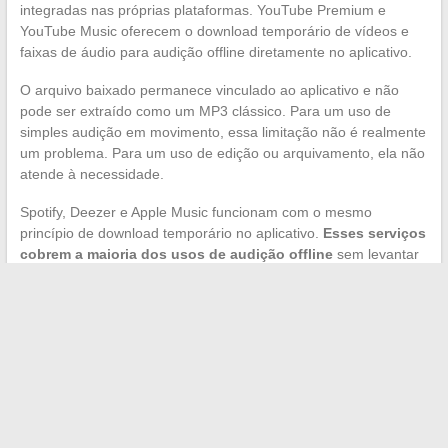
integradas nas próprias plataformas. YouTube Premium e
YouTube Music oferecem o download temporário de vídeos e
faixas de áudio para audição offline diretamente no aplicativo.
O arquivo baixado permanece vinculado ao aplicativo e não
pode ser extraído como um MP3 clássico. Para um uso de
simples audição em movimento, essa limitação não é realmente
um problema. Para um uso de edição ou arquivamento, ela não
atende à necessidade.
Spotify, Deezer e Apple Music funcionam com o mesmo
princípio de download temporário no aplicativo.
Esses serviços
cobrem a maioria dos usos de audição offline
sem levantar
questões jurídicas. O custo mensal permanece moderado em
relação ao catálogo acessível.
Para criadores que precisam extrair arquivos de áudio livres de
direitos, bibliotecas como a YouTube Audio Library ou
plataformas dedicadas a músicas sob licença Creative
Commons oferecem downloads diretos em MP3 ou WAV, sem
passar por um conversor.