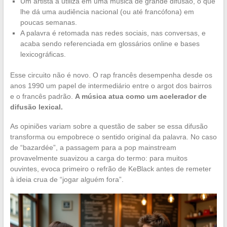
Um artista a utiliza em uma música de grande difusão, o que
lhe dá uma audiência nacional (ou até francófona) em
poucas semanas.
A palavra é retomada nas redes sociais, nas conversas, e
acaba sendo referenciada em glossários online e bases
lexicográficas.
Esse circuito não é novo. O rap francês desempenha desde os
anos 1990 um papel de intermediário entre o argot dos bairros
e o francês padrão.
A música atua como um acelerador de
difusão lexical.
As opiniões variam sobre a questão de saber se essa difusão
transforma ou empobrece o sentido original da palavra. No caso
de “bazardée”, a passagem para a pop mainstream
provavelmente suavizou a carga do termo: para muitos
ouvintes, evoca primeiro o refrão de KeBlack antes de remeter
à ideia crua de “jogar alguém fora”.