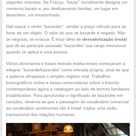
viajantes orientais. Na França, “bazar” inicialmente designa um
comércio barato e, por deslizamento familiar, um lugar em
desordem, um emaranhado.
Dali nasce o verbo “bazarder”: vender a preço ridículo para se
livrar de um objeto. O valor do que se bazarde é negado. Não
se negocia, se evacua. É essa ideia de
desvalorização brutal
que dá ao particípio passado “bazardée” sua carga emocional
quando se aplica a uma pessoa.
Vários dicionários e bases lexicais institucionais começaram a
integrar “bazardé/bazardée” como entrada própria, sinal de que
a palavra ultrapassa o simples registro oral. Trabalhos
lexicográficos online e bases universitárias sobre o francês
contemporâneo agora a catalogam ao lado de termos familiares
estabilizados. Para aprofundar o significado de bazardée em
canções, observa-se que a passagem do vocabulário comercial
ao vocabulário sentimental não é trivial: traduz uma visão
transacional das relações humanas.