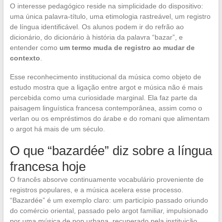
O interesse pedagógico reside na simplicidade do dispositivo:
uma única palavra-título, uma etimologia rastreável, um registro
de língua identificável. Os alunos podem ir do refrão ao
dicionário, do dicionário à história da palavra “bazar”, e
entender como
um termo muda de registro ao mudar de
contexto
.
Esse reconhecimento institucional da música como objeto de
estudo mostra que a ligação entre argot e música não é mais
percebida como uma curiosidade marginal. Ela faz parte da
paisagem linguística francesa contemporânea, assim como o
verlan ou os empréstimos do árabe e do romani que alimentam
o argot há mais de um século.
O que “bazardée” diz sobre a língua
francesa hoje
O francês absorve continuamente vocabulário proveniente de
registros populares, e a música acelera esse processo.
“Bazardée” é um exemplo claro: um particípio passado oriundo
do comércio oriental, passado pelo argot familiar, impulsionado
por uma música de pop urbana, recuperado pela instituição