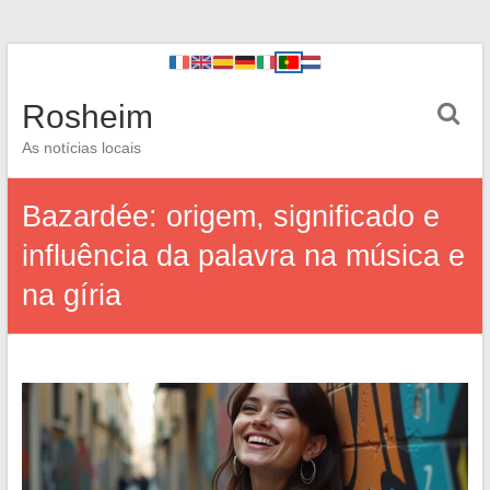
Rosheim
As notícias locais
Bazardée: origem, significado e
influência da palavra na música e
na gíria