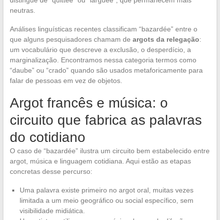
distingue de “quittée” ou “larguée”, que permanecem mais
neutras.
Análises linguísticas recentes classificam “bazardée” entre o
que alguns pesquisadores chamam de
argots da relegação
:
um vocabulário que descreve a exclusão, o desperdício, a
marginalização. Encontramos nessa categoria termos como
“daube” ou “crado” quando são usados metaforicamente para
falar de pessoas em vez de objetos.
Argot francês e música: o
circuito que fabrica as palavras
do cotidiano
O caso de “bazardée” ilustra um circuito bem estabelecido entre
argot, música e linguagem cotidiana. Aqui estão as etapas
concretas desse percurso:
Uma palavra existe primeiro no argot oral, muitas vezes
limitada a um meio geográfico ou social específico, sem
visibilidade midiática.