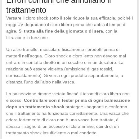
Errori comuni che annullano il
trattamento
Versare il cloro shock sotto il sole riduce la sua efficacia, poiché i
raggi UV degradano il cloro libero prima che abbia il tempo di
agire.
Si tratta alla fine della giornata o di sera
, con la
filtrazione in funzione.
Un altro tranello: mescolare fisicamente i prodotti prima di
metterli nell’acqua. Cloro shock e cloro lento non devono mai
entrare in contatto diretto in un secchio o in un dosatore. La
reazione può essere violenta (emissione di gas tossici,
surriscaldamento). Si versa ogni prodotto separatamente, a
distanza l’uno dall’altro nella vasca.
La balneazione rimane vietata finché il tasso di cloro libero non
è sceso.
Controllare con il tester prima di ogni balneazione
dopo un trattamento shock
protegge i bagnanti e conferma
che il trattamento ha funzionato correttamente. Una vasca che
odora fortemente di cloro non è una vasca ben trattata, è
spesso il segno di un eccesso di clorammine, quindi di un
trattamento shock insufficiente o mal condotto.