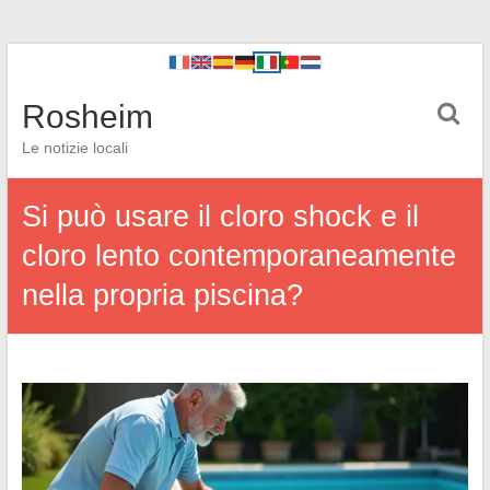
Rosheim
Le notizie locali
Si può usare il cloro shock e il
cloro lento contemporaneamente
nella propria piscina?